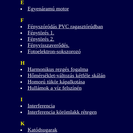
E
Egyenáramú motor
F
Fényszóródás PVC ragasztórúdban
Fénytörés 1.
Fénytörés 2.
Fényvisszaverődés.
Fotoelektron-sokszorozó
H
Harmonikus rezgés fogalma
Hőmérséklet-változás kétféle skálán
Homorú tükör kápalkotása
Hullámok a víz felszínén
I
Interferencia
Interferencia körömlakk rétegen
K
Katódsugarak