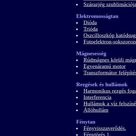
Szárazjég szublimációj
Elektromosságtan
Dióda
Trióda
Oszcilloszkóp katódsug
Fotoelektron-sokszoroz
Mágnesesség
Rúdmágnes körüli mágn
Egyenáramú motor
Transzformátor felépíté
Rezgések és hullámok
Harmonikus rezgés fog
Interferencia
Hullámok a víz felszín
Állóhullám
Fénytan
Fényvisszaverődés.
Fénytörés 1.