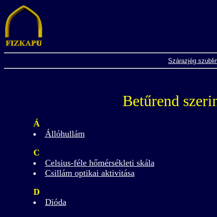
Szárazjég szubli
Betűrend szeri
Á
Állóhullám
C
Celsius-féle hőmérsékleti skála
Csillám optikai aktivitása
D
Dióda