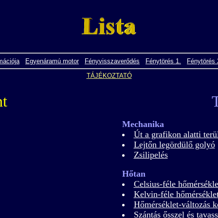
mációja
Egyenáramú motor
Fényvisszaverődés
Fénytörés 1.
Fénytörés 
TÁJÉKOZTATÓ
nt
Mechanika
Út a grafikon alatti terü
Lejtőn legördülő golyó
Zsilipelés
Hőtan
Celsius-féle hőmérsékle
Kelvin-féle hőmérséklet
Hőmérséklet-változás ké
Szántás ősszel és tavass