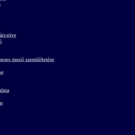
a
árcsöve
ó
eses mező szemléltetése
se
alma
én