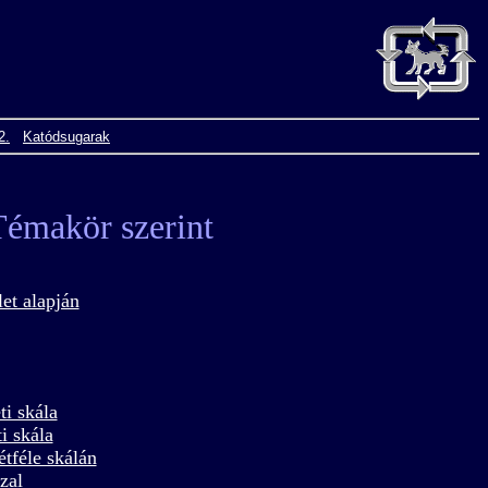
2.
Katódsugarak
Témakör szerint
let alapján
ti skála
i skála
tféle skálán
zal