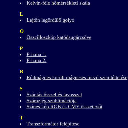
Kelvin-féle hőmérsékleti skála
L
Lejtőn legördülő golyó
O
Oszcilloszkóp katódsugárcsöve
P
Prizma 1.
Prizma 2.
R
Rúdmágnes körüli mágneses mező szemléltetése
S
Szántás ősszel és tavasszal
Szárazjég szublimációja
Színes kép RGB és CMY összetevői
T
Transzformátor felépítése