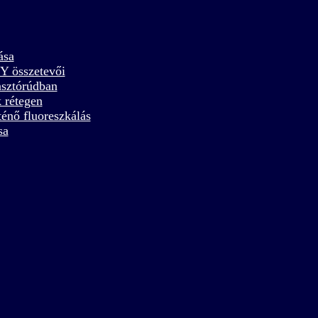
ása
Y összetevői
sztórúdban
 rétegen
ténő fluoreszkálás
sa