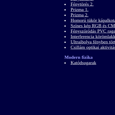
Fénytörés 2.
Prizma 1.
Prizma 2.
Homorú tükör kápalkot
Színes kép RGB és CM
Fényszóródás PVC raga
Interferencia körömlakk
Ultraibolya fényben tör
Csillám optikai aktivitá
Modern fizika
Katódsugarak