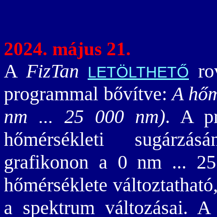
2024. május 21.
A
FizTan
rov
LETÖLTHETŐ
programmal bővítve:
A hőm
nm ... 25 000 nm)
. A p
hőmérsékleti sugárzás
grafikonon a 0 nm ... 2
hőmérséklete változtatható
a spektrum változásai. A 