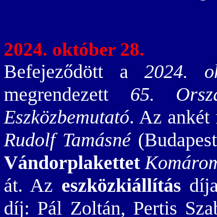
2024. október 28.
Befejeződött a
2024. o
megrendezett
65. Orsz
Eszközbemutató
. Az ankét
Rudolf Tamásné
(Budapest
Vándorplakettet
Komárom
át. Az
eszközkiállítás
díja
díj: Pál Zoltán, Pertis Sza