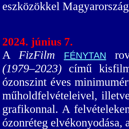
eszközökkel Magyarországon
2024. június 7.
A
FizFilm
rov
FÉNYTAN
(1979–2023)
című kisfilm
ózonszint éves minimumérté
műholdfelvételeivel, illetv
grafikonnal. A felvételeken
ózonréteg elvékonyodása, 