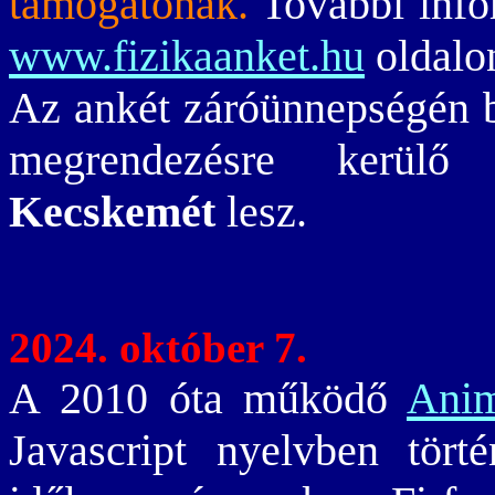
támogatónak.
További info
www.fizikaanket.hu
oldalon
Az ankét záróünnepségén b
megrendezésre kerül
Kecskemét
lesz.
2024. október 7.
A 2010 óta működő
Anim
Javascript nyelvben tört