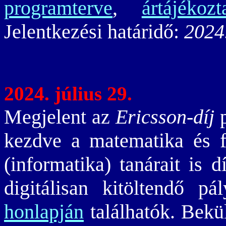
programterve
,
ártájékozt
Jelentkezési határidő:
2024
2024. július 29.
Megjelent az
Ericsson-díj
p
kezdve a matematika és fiz
(informatika) tanárait is 
digitálisan kitöltendő p
honlapján
találhatók. Bekü