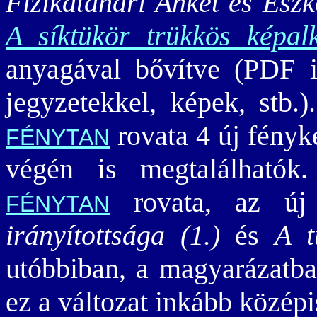
Fizikatanári Ankét és Esz
A síktükör trükkös képal
anyagával bővítve (PDF i
jegyzetekkel, képek, stb
rovata 4 új fényk
FÉNYTAN
végén is megtalálható
rovata, az új
FÉNYTAN
irányítottsága (1.)
és
A t
utóbbiban, a magyarázatban
ez a változat inkább közép