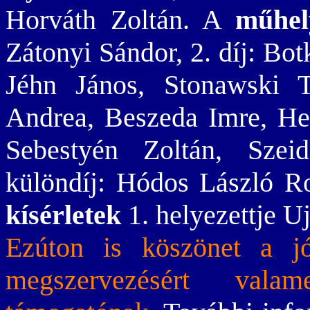
Horváth Zoltán. A
műhel
Zátonyi Sándor, 2. díj: Bo
Jéhn János, Stonawski 
Andrea, Beszeda Imre, Her
Sebestyén Zoltán, Sze
különdíj: Hódos László R
kísérletek
1. helyezettje Uj
Ezúton is köszönet a jó
megszervezésért vala