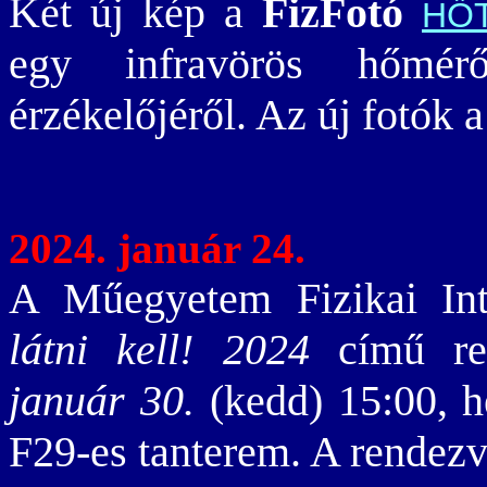
Két új kép a
FizFotó
HŐ
egy infravörös hőmér
érzékelőjéről. Az új fotók 
2024. január 24.
A Műegyetem Fizikai In
látni kell! 2024
című re
január 30.
(kedd) 15:00, h
F29-es tanterem. A rendez