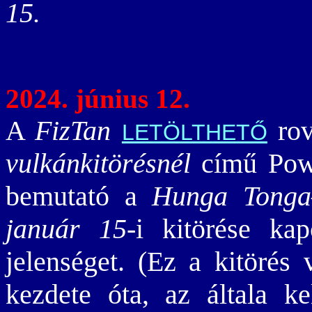
15.
2024. június 12.
A
FizTan
rov
LETÖLTHETŐ
vulkánkitörésnél
című Powe
bemutató a
Hunga Tonga
január 15
-i kitörése ka
jelenséget. (Ez a kitörés
kezdete óta, az általa ke