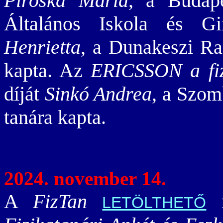
Piroska Mária
, a Budap
Általános Iskola és 
Henrietta
, a Dunakeszi R
kapta. Az
ERICSSON a fizi
díját
Sinkó Andrea
, a Szo
tanára kapta.
2024. november 14.
A
FizTan
r
LETÖLTHETŐ