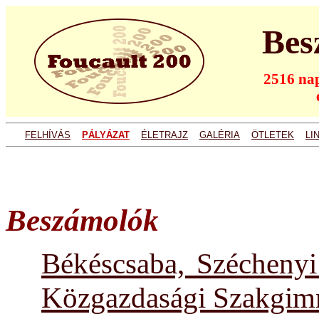
Bes
2516 nap
FELHÍVÁS
PÁLYÁZAT
ÉLETRAJZ
GALÉRIA
ÖTLETEK
LI
Beszámolók
Békéscsaba, Széchenyi
Közgazdasági Szakgim