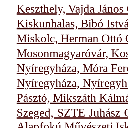
Keszthely, Vajda Jáno
Kiskunhalas, Bibó Ist
Miskolc, Herman Ottó
Mosonmagyaróvár, Kos
Nyíregyháza, Móra Fere
Nyíregyháza, Nyíregyh
Pásztó, Mikszáth Kálm
Szeged, SZTE Juhász G
Alapfokú Művészeti Isk