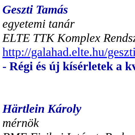
Geszti Tamás
egyetemi tanár
ELTE TTK Komplex Rendsze
http://galahad.elte.hu/geszt
- Régi és új kísérletek 
Härtlein Károly
mérnök