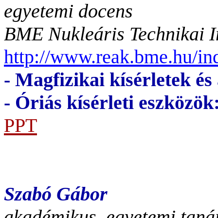
egyetemi docens
BME Nukleáris Technikai I
http://www.reak.bme.hu/i
- Magfizikai kísérletek és
- Óriás kísérleti eszközök
PPT
Szabó Gábor
akadémikus, egyetemi taná