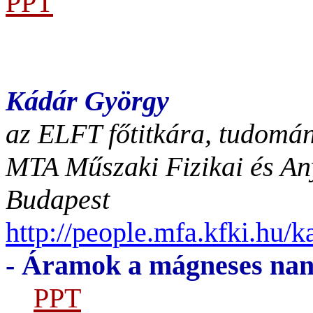
PPT
Kádár György
az ELFT főtitkára, tudomá
MTA Műszaki Fizikai és An
Budapest
http://people.mfa.kfki.hu/k
- Áramok a mágneses nano
PPT