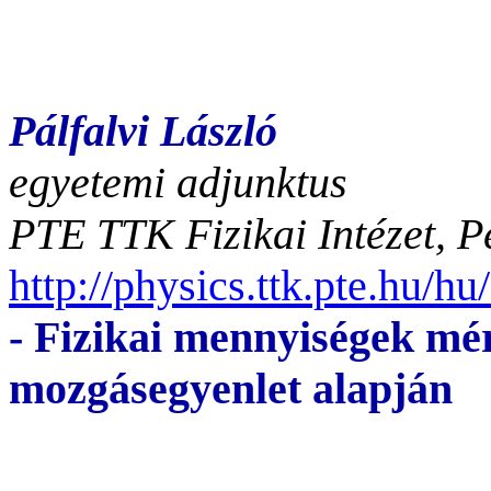
Pálfalvi László
egyetemi adjunktus
PTE TTK Fizikai Intézet, P
http://physics.ttk.pte.hu/hu
- Fizikai mennyiségek mé
mozgásegyenlet alapján