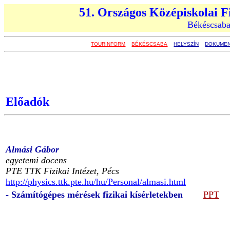
51. Országos Középiskolai F
Békéscsaba
TOURINFORM
BÉKÉSCSABA
HELYSZÍN
DOKUME
Előadók
Almási Gábor
egyetemi docens
PTE TTK Fizikai Intézet, Pécs
http://physics.ttk.pte.hu/hu/Personal/almasi.html
- Számítógépes mérések fizikai kísérletekben
PPT