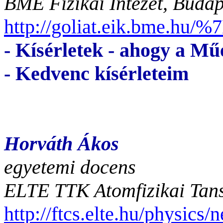
BME Fizikai Intézet, Budap
http://goliat.eik.bme.hu/%
- Kísérletek - ahogy a M
- Kedvenc kísérleteim
Horváth Ákos
egyetemi docens
ELTE TTK Atomfizikai Tans
http://ftcs.elte.hu/physics