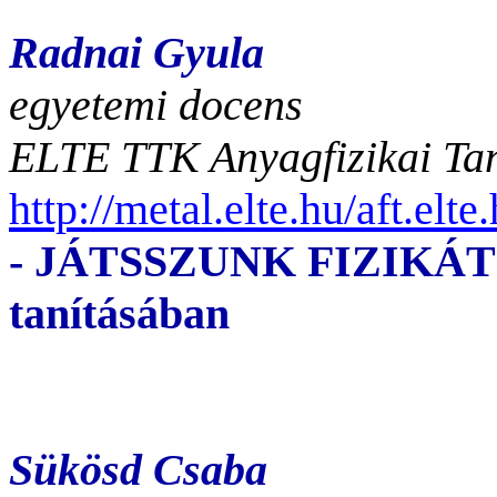
Radnai Gyula
egyetemi docens
ELTE TTK Anyagfizikai Tan
http://metal.elte.hu/aft.el
- JÁTSSZUNK FIZIKÁT! A 
tanításában
Sükösd Csaba