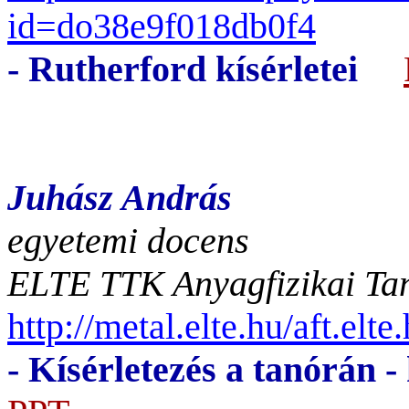
id=do38e9f018db0f4
- Rutherford kísérletei
Juhász András
egyetemi docens
ELTE TTK Anyagfizikai Tan
http://metal.elte.hu/aft.el
- Kísérletezés a tanórán -