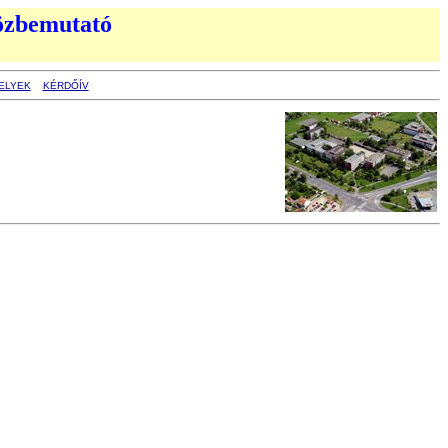
közbemutató
ELYEK
KÉRDŐÍV