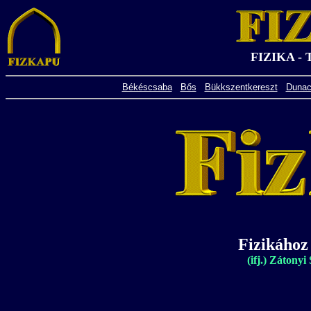
FIZIKA -
Békéscsaba
Bős
Bükkszentkereszt
Dunac
Fizikához
(ifj.) Zátony