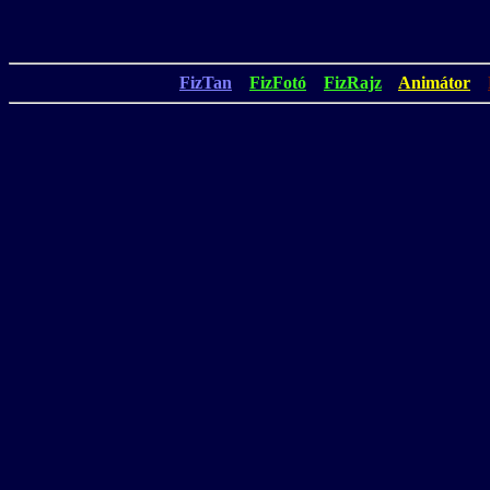
FizTan
FizFotó
FizRajz
Animátor