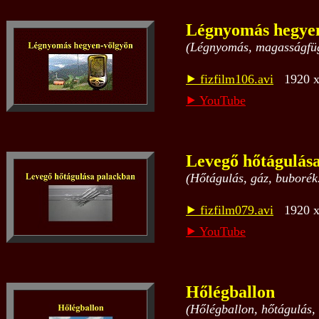
Légnyomás hegye
(Légnyomás, magasságfügg
⯈ fizfilm106.avi
1920 x 
⯈ YouTube
Levegő hőtágulás
(Hőtágulás, gáz, buborék
⯈ fizfilm079.avi
1920 x 
⯈ YouTube
Hőlégballon
(Hőlégballon, hőtágulás, 