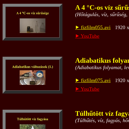
A 4 °C-os víz sűrű
(Hőtágulás, víz, sűrűség,
⯈ fizfilm055.avi
1920 x 
⯈ YouTube
Adiabatikus folya
(Adiabatikus folyamat, l
⯈ fizfilm075.avi
1920 x 
⯈ YouTube
Túlhűtött víz fagy
(Túlhűtés, víz, fagyás, hő