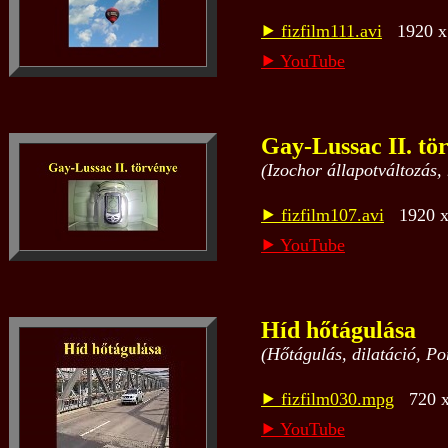
⯈ fizfilm111.avi
1920 x 
⯈ YouTube
Gay-Lussac II. tö
(Izochor állapotváltozás,
⯈ fizfilm107.avi
1920 x 
⯈ YouTube
Híd hőtágulása
(Hőtágulás, dilatáció, Por
⯈ fizfilm030.mpg
720 x 
⯈ YouTube