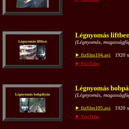
Légnyomás liftbe
(Légnyomás, magasságfügg
⯈ fizfilm104.avi
1920 x 
⯈ YouTube
Légnyomás bobpá
(Légnyomás, magasságfüg
⯈ fizfilm105.avi
1920 x 
⯈ YouTube