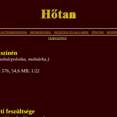
LEKTROMOSSÁGTAN
MÁGNESESSÉG
REZGÉSEK ÉS HULLÁMOK
FÉNYTAN
MODERN
TÁJÉKOZTATÓ
lszínén
, molnárpoloska, molnárka.)
576, 54,6 MB, 1:22
ti feszültsége