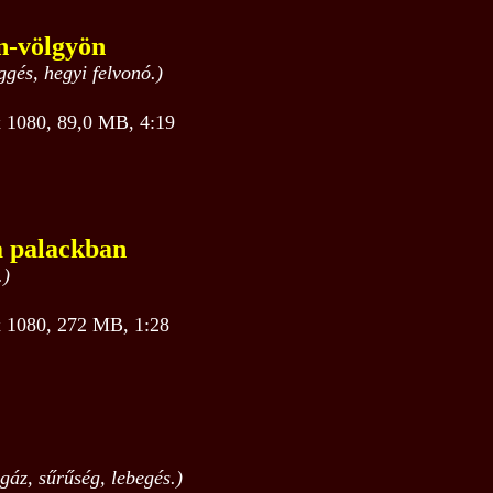
n-völgyön
és, hegyi felvonó.)
1080, 89,0 MB, 4:19
a palackban
.)
1080, 272 MB, 1:28
gáz, sűrűség, lebegés.)