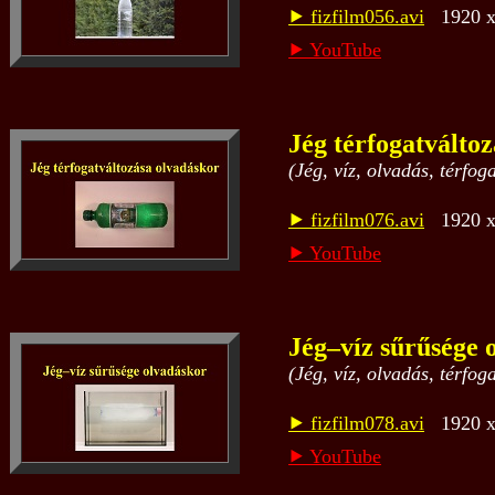
⯈ fizfilm056.avi
1920 x 
⯈ YouTube
Jég térfogatválto
(Jég, víz, olvadás, térfog
⯈ fizfilm076.avi
1920 x 
⯈ YouTube
Jég–víz sűrűsége 
(Jég, víz, olvadás, térfog
⯈ fizfilm078.avi
1920 x 
⯈ YouTube