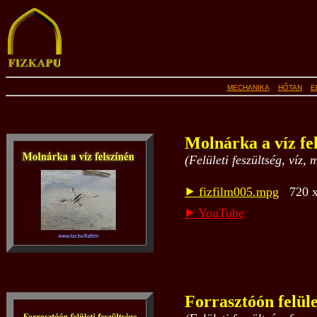
MECHANIKA
HŐTAN
E
Molnárka a víz fe
(Felületi feszültség, víz
⯈ fizfilm005.mpg
720 x 
⯈ YouTube
Forrasztóón felüle