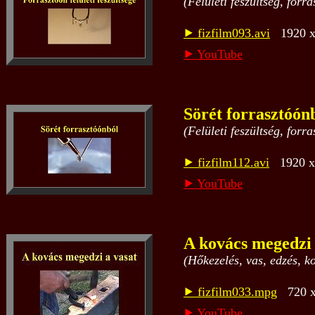
(Felületi feszültség, forr
⯈ fizfilm093.avi
1920 x 
⯈ YouTube
Sörét forrasztóón
(Felületi feszültség, for
⯈ fizfilm112.avi
1920 x 
⯈ YouTube
A kovács megedzi 
(Hőkezelés, vas, edzés, k
⯈ fizfilm033.mpg
720 x 
⯈ YouTube