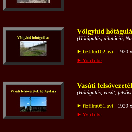
Völgyhíd hőtágulá
(Hőtágulás, dilatáció, Na
⯈ fizfilm102.avi
1920 x 
⯈ YouTube
Vasúti felsővezeté
(Hőtágulás, vasút, felsőve
⯈ fizfilm051.avi
1920 x 
⯈ YouTube