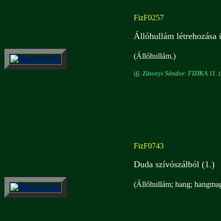
FizF0257
Állóhullám létrehozása
(Állóhullám.)
ifj. Zátonyi Sándor: FIZIKA 11. (
FizF0743
Duda szívószálból (1.)
(Állóhullám; hang; hangmag