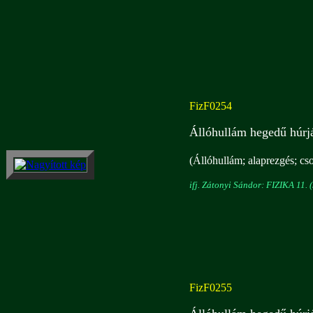
FizF0254
Állóhullám hegedű húrjá
(Állóhullám; alaprezgés; c
ifj. Zátonyi Sándor: FIZIKA 11. (
FizF0255