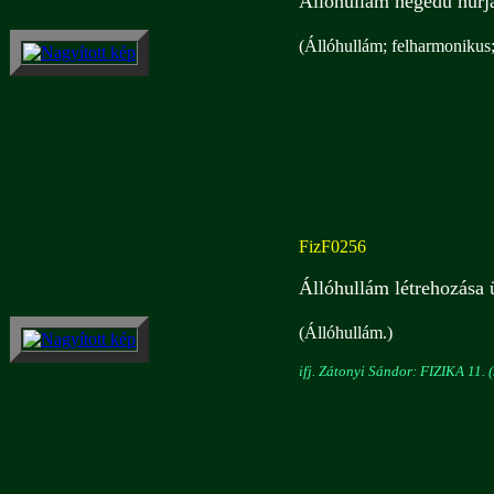
Állóhullám hegedű húrjá
(Állóhullám; felharmonikus
FizF0256
Állóhullám létrehozása
(Állóhullám.)
ifj. Zátonyi Sándor: FIZIKA 11. (