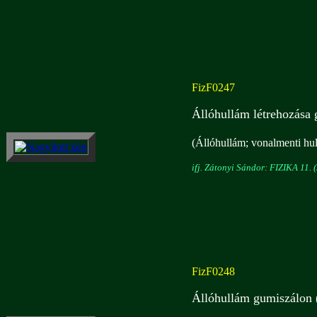
FizF0247
Állóhullám létrehozása
(Állóhullám; vonalmenti hu
ifj. Zátonyi Sándor: FIZIKA 11. (
FizF0248
Állóhullám gumiszálon 