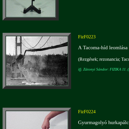
FizF0223
A Tacoma-híd leomlása 
(Rezgések; rezonancia; Taco
ifj. Zátonyi Sándor: FIZIKA 11. (
FizF0224
Gyurmagolyó hurkapálc