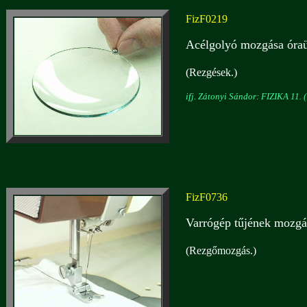
FizF0219
Acélgolyó mozgása óra
(Rezgések.)
ifj. Zátonyi Sándor: FIZIKA 11. (
FizF0736
Varrógép tűjének mozgás
(Rezgőmozgás.)