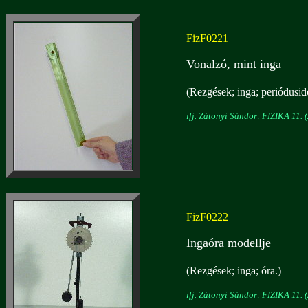
FizF0221
Vonalzó, mint inga
(Rezgések; inga; periódusid
ifj. Zátonyi Sándor: FIZIKA 11. (
FizF0222
Ingaóra modellje
(Rezgések; inga; óra.)
ifj. Zátonyi Sándor: FIZIKA 11. (