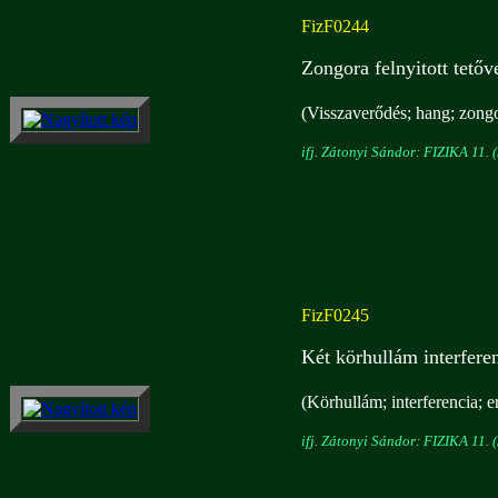
FizF0244
Zongora felnyitott tetőv
(Visszaverődés; hang; zongo
ifj. Zátonyi Sándor: FIZIKA 11. (
FizF0245
Két körhullám interfere
(Körhullám; interferencia; er
ifj. Zátonyi Sándor: FIZIKA 11. (