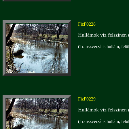
FizF0228
Hullámok víz felszínén 
(Transzverzális hullám; felü
FizF0229
Hullámok víz felszínén 
(Transzverzális hullám; felü