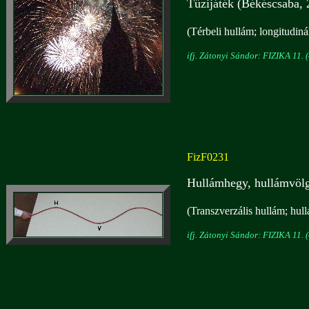
Tűzijáték (Békéscsaba, 
(Térbeli hullám; longitudiná
ifj. Zátonyi Sándor: FIZIKA 11. (
FizF0231
Hullámhegy, hullámvöl
(Transzverzális hullám; hul
ifj. Zátonyi Sándor: FIZIKA 11. (