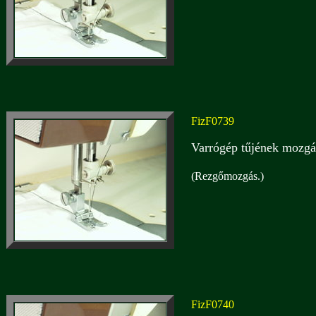
FizF0739
Varrógép tűjének mozgás
(Rezgőmozgás.)
FizF0740