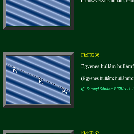
(Transzverzális hullám; felü
FizF0236
Egyenes hullám hullámf
(Egyenes hullám; hullámfron
ifj. Zátonyi Sándor: FIZIKA 11. (
FizF0237