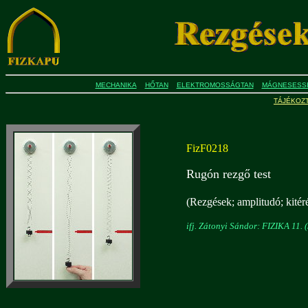
MECHANIKA
HŐTAN
ELEKTROMOSSÁGTAN
MÁGNESESS
TÁJÉKOZ
FizF0218
Rugón rezgő test
(Rezgések; amplitudó; kitéré
ifj. Zátonyi Sándor: FIZIKA 11. (