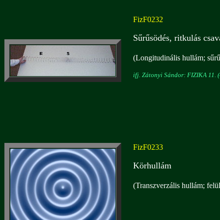
FizF0232
Sűrűsödés, ritkulás csa
(Longitudinális hullám; sűrű
ifj. Zátonyi Sándor: FIZIKA 11. (
FizF0233
Körhullám
(Transzverzális hullám; felü