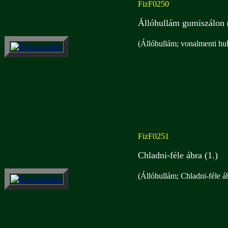
FizF0250
Állóhullám gumiszálon 
(Állóhullám; vonalmenti hu
FizF0251
Chladni-féle ábra (1.)
(Állóhullám; Chladni-féle áb