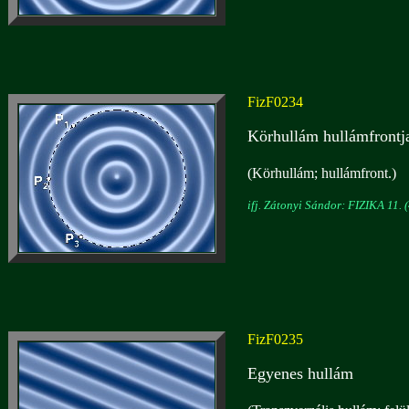
FizF0234
Körhullám hullámfrontj
(Körhullám; hullámfront.)
ifj. Zátonyi Sándor: FIZIKA 11. (
FizF0235
Egyenes hullám