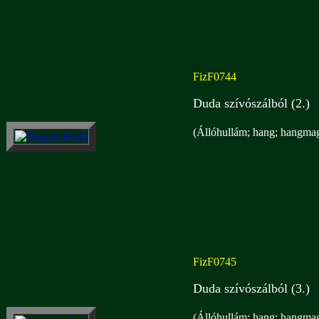
FizF0744
Duda szívószálból (2.)
(Állóhullám; hang; hangmag
FizF0745
Duda szívószálból (3.)
(Állóhullám; hang; hangmag