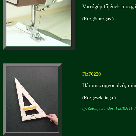
Varrógép tűjének mozgás
(Rezgőmozgás.)
FizF0220
Háromszögvonalzó, min
(Rezgések; inga.)
ifj. Zátonyi Sándor: FIZIKA 11. (