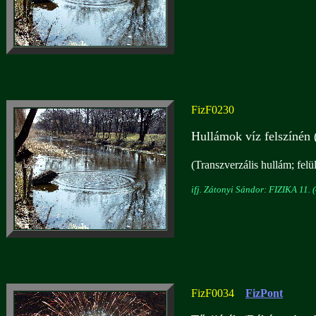
FizF0230
Hullámok víz felszínén 
(Transzverzális hullám; felü
ifj. Zátonyi Sándor: FIZIKA 11. (
FizF0034
FizPont