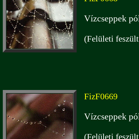
Vízcseppek pó
(Felületi feszül
FizF0669
Vízcseppek pó
(Felületi feszül