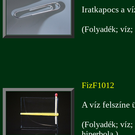
Iratkapocs a ví
(Folyadék; víz; 
FizF1012
A víz felszíne 
(Folyadék; víz; 
hiperbola.)