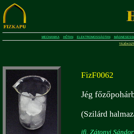
MECHANIKA
HŐTAN
ELEKTROMOSSÁGTAN
MÁGNESESS
TÁJÉKOZ
FizF0062
Jég főzőpohár
(Szilárd halmazá
ifj. Zátonyi Sándo