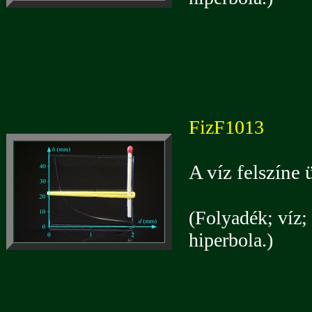
FizF1013
A víz felszíne 
(Folyadék; víz; 
hiperbola.)