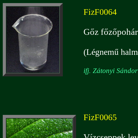
FizF0064
Gőz főzőpohá
(Légnemű halma
ifj. Zátonyi Sándo
FizF0065
Vízcseppek lev