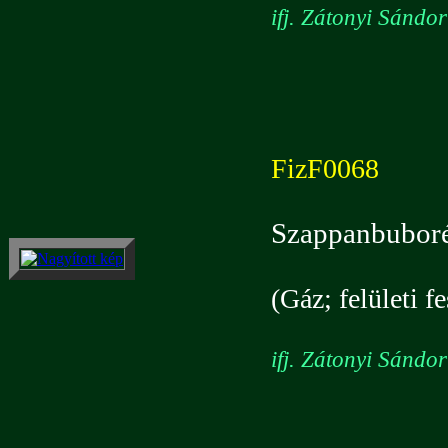
ifj. Zátonyi Sándo
FizF0068
Szappanbuboré
(Gáz; felületi f
ifj. Zátonyi Sándo