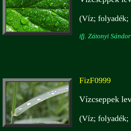
(Víz; folyadék; 
ifj. Zátonyi Sándo
FizF0999
Vízcseppek lev
(Víz; folyadék; 