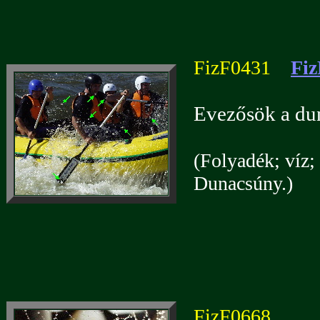
FizF0431
Fiz
Evezősök a dun
(Folyadék; víz; 
Dunacsúny.)
FizF0668