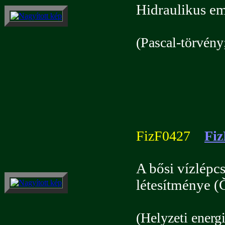
Hidraulikus em
(Pascal-törvény
FizF0427
Fiz
A bősi vízlépc
létesítménye (
(Helyzeti energ