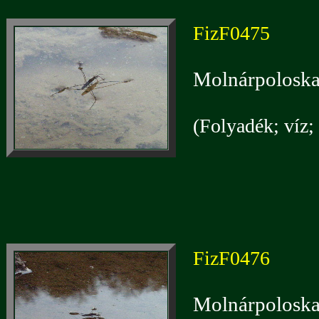
FizF0475
Molnárpoloska
(Folyadék; víz; 
FizF0476
Molnárpoloska