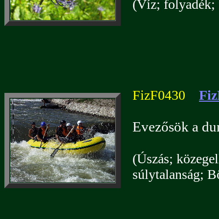
(Víz; folyadék; 
FizF0430
Fiz
Evezősök a dun
(Úszás; közegell
súlytalanság; B