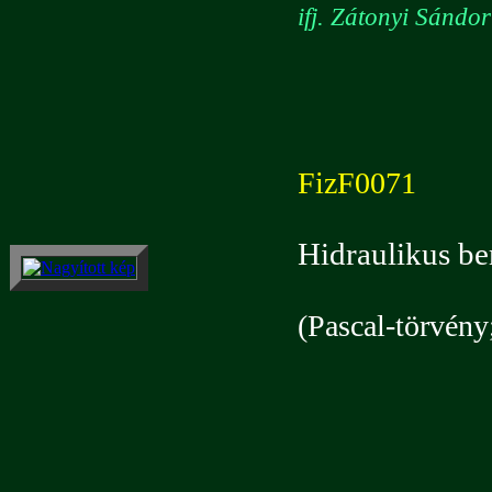
ifj. Zátonyi Sándo
FizF0071
Hidraulikus b
(Pascal-törvény