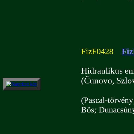
FizF0428
Fiz
Hidraulikus em
(Čunovo, Szlo
(Pascal-törvény
Bős; Dunacsúny