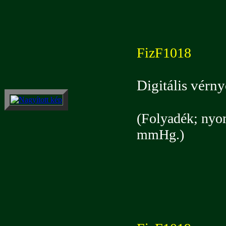
FizF1018
Digitális vérn
(Folyadék; nyom
mmHg.)