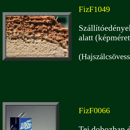
FizF1049
Szállítóedénye
alatt (képmér
(Hajszálcsövessé
FizF0066
Tej dobozban 