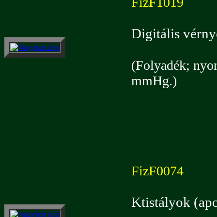
FizF1019
Digitális vérn
(Folyadék; nyom
mmHg.)
FizF0074
Ktistályok (apo