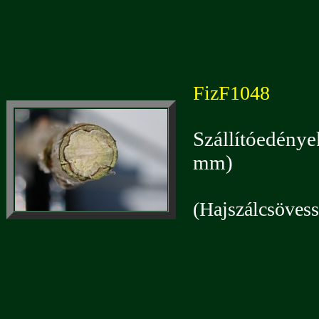
FizF1048
Szállítóedénye
mm)
(Hajszálcsövessé