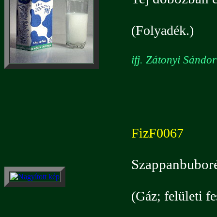
(Folyadék.)
ifj. Zátonyi Sándo
FizF0067
Szappanbuboré
(Gáz; felületi f