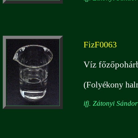
FizF0063
Víz főzőpohár
(Folyékony halm
ifj. Zátonyi Sándo