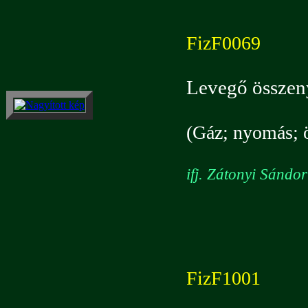
FizF0069
Levegő összen
(Gáz; nyomás; 
ifj. Zátonyi Sándo
FizF1001