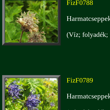
FizF0788
Harmatcseppek
(Víz; folyadék; 
FizF0789
Harmatcseppek