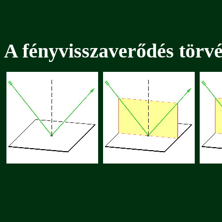
A fényvisszaverődés törv