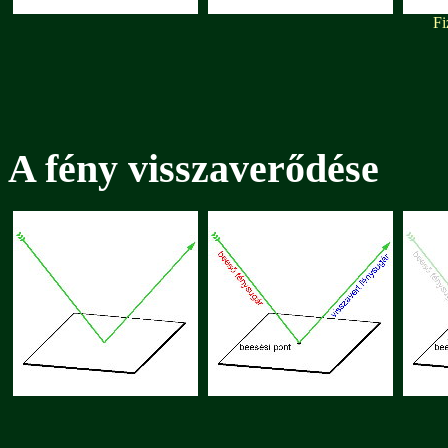
Fi
A fény visszaverődése