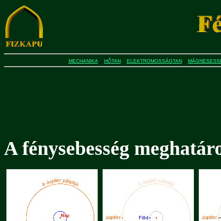
MECHANIKA
HŐTAN
ELEKTROMOSSÁGTAN
MÁGNESESS
A fénysebesség meghatár