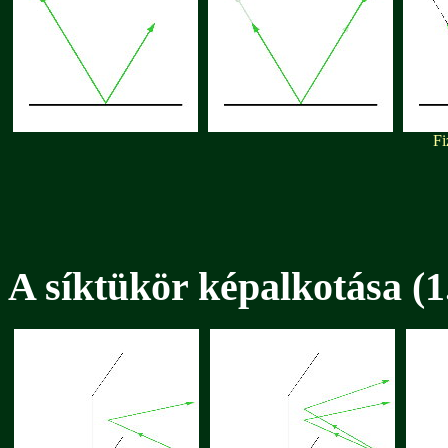
Fi
A síktükör képalkotása (1