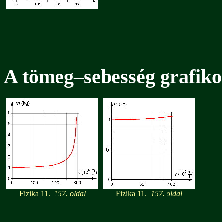
A tömeg–sebesség grafik
Fizika 11.
157. oldal
Fizika 11.
157. oldal