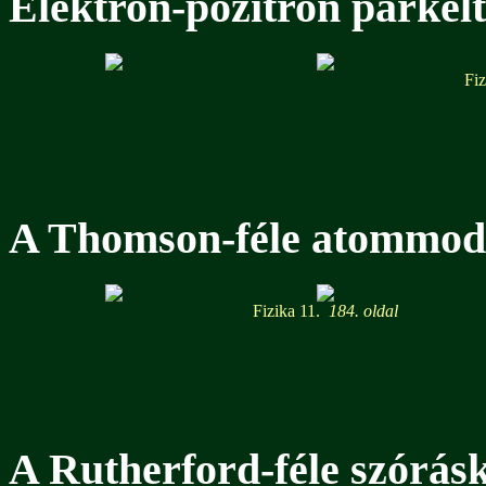
Elektron-pozitron párkelt
Fiz
A Thomson-féle atommod
Fizika 11.
184. oldal
A Rutherford-féle szórásk