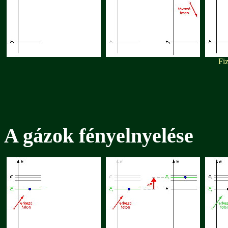
Fiz
A gázok fényelnyelése