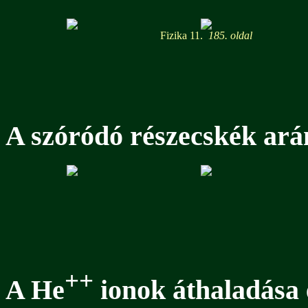
Fizika 11.
185. oldal
A szóródó részecskék ará
++
A He
ionok áthaladása 