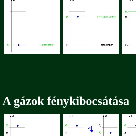
A gázok fénykibocsátása