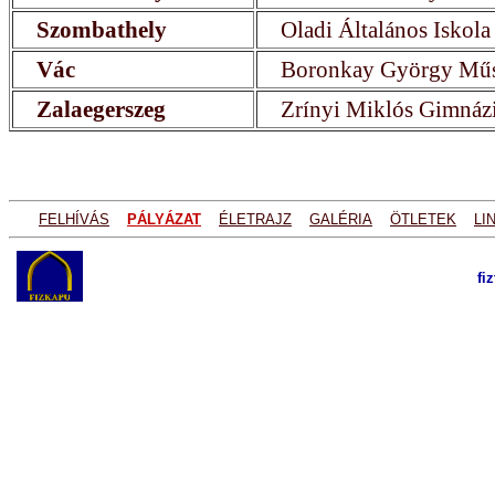
Szombathely
Oladi Általános Iskola
Vác
Boronkay György Műs
Zalaegerszeg
Zrínyi Miklós Gimná
FELHÍVÁS
PÁLYÁZAT
ÉLETRAJZ
GALÉRIA
ÖTLETEK
LI
fi