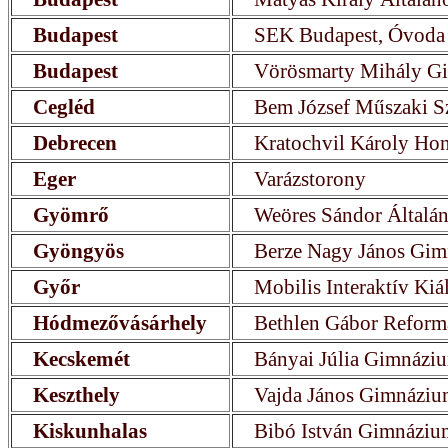
Budapest
SEK Budapest, Óvoda 
Budapest
Vörösmarty Mihály G
Cegléd
Bem József Műszaki S
Debrecen
Kratochvil Károly Ho
Eger
Varázstorony
Gyömrő
Weöres Sándor Általán
Gyöngyös
Berze Nagy János Gi
Győr
Mobilis Interaktív Kiá
Hódmezővásárhely
Bethlen Gábor Refor
Kecskemét
Bányai Júlia Gimnázi
Keszthely
Vajda János Gimnázi
Kiskunhalas
Bibó István Gimnáziu