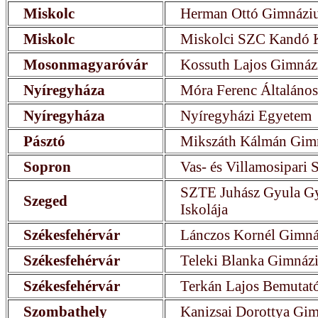
Miskolc
Herman Ottó Gimnázi
Miskolc
Miskolci SZC Kandó K
Mosonmagyaróvár
Kossuth Lajos Gimná
Nyíregyháza
Móra Ferenc Általános
Nyíregyháza
Nyíregyházi Egyetem
Pásztó
Mikszáth Kálmán Gim
Sopron
Vas- és Villamosipari
SZTE Juhász Gyula Gy
Szeged
Iskolája
Székesfehérvár
Lánczos Kornél Gimn
Székesfehérvár
Teleki Blanka Gimnázi
Székesfehérvár
Terkán Lajos Bemutató
Szombathely
Kanizsai Dorottya Gi