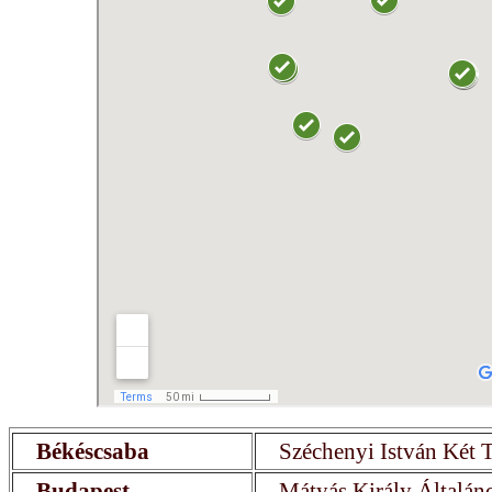
Békéscsaba
Széchenyi István Két
Budapest
Mátyás Király Általáno