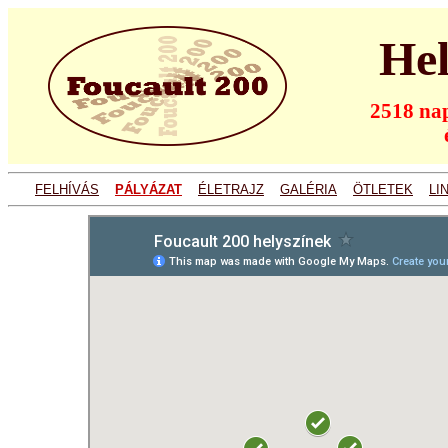
Hel
2518 nap
FELHÍVÁS
PÁLYÁZAT
ÉLETRAJZ
GALÉRIA
ÖTLETEK
LI