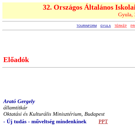
32. Országos Általános Iskola
Gyula, 
TOURINFORM
GYULA
TÉRKÉP
PR
Előadók
Arató Gergely
államtitkár
Oktatási és Kulturális Minisztérium, Budapest
- Új tudás - műveltség mindenkinek
PPT