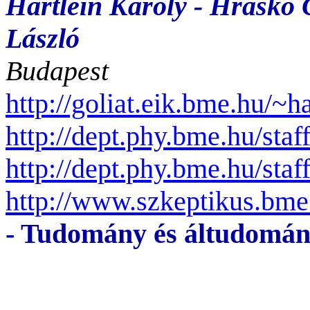
Härtlein Károly - Hraskó 
László
Budapest
http://goliat.eik.bme.hu/~h
http://dept.phy.bme.hu/staf
http://dept.phy.bme.hu/staf
http://www.szkeptikus.bme
- Tudomány és áltudomá