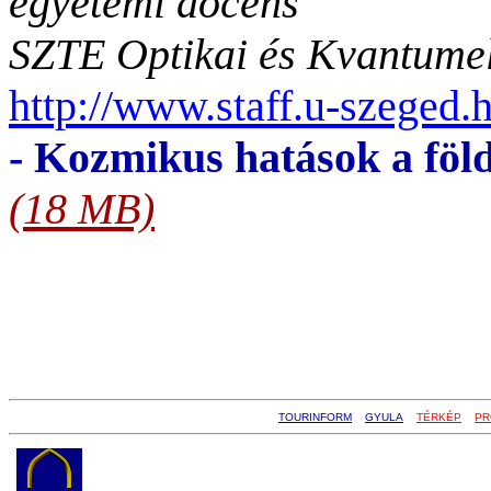
egyetemi docens
SZTE Optikai és Kvantumel
http://www.staff.u-szeged.
- Kozmikus hatások a föl
(18 MB)
TOURINFORM
GYULA
TÉRKÉP
PR