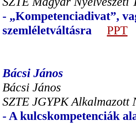
SZTE Magyar Nyelvészeti T
- „Kompetenciadivat”, vag
szemléletváltásra
PPT
Bácsi János
Bácsi János
SZTE JGYPK Alkalmazott Ny
- A kulcskompetenciák a