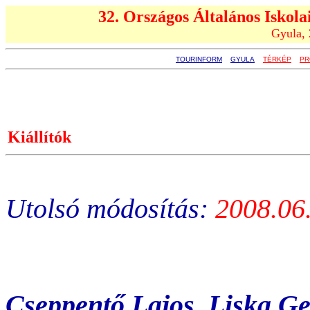
32. Országos Általános Iskola
Gyula, 
TOURINFORM
GYULA
TÉRKÉP
PR
Kiállítók
Utolsó módosítás:
2008.06
Cseppentő Lajos, Liska Ge