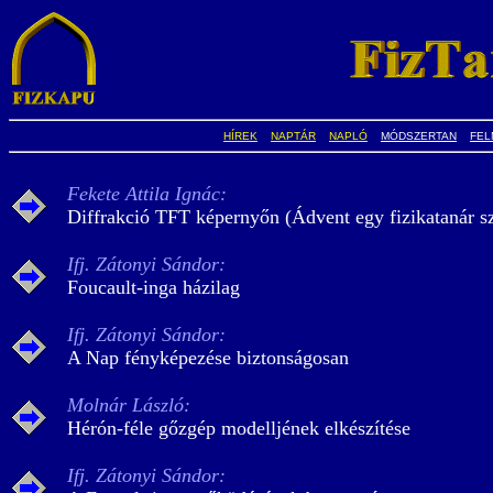
HÍREK
NAPTÁR
NAPLÓ
MÓDSZERTAN
FEL
Fekete Attila Ignác:
Diffrakció TFT képernyőn (Ádvent egy fizikatanár s
Ifj. Zátonyi Sándor:
Foucault-inga házilag
Ifj. Zátonyi Sándor:
A Nap fényképezése biztonságosan
Molnár László:
Hérón-féle gőzgép modelljének elkészítése
Ifj. Zátonyi Sándor: