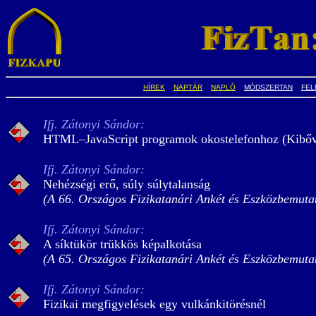
HÍREK
NAPTÁR
NAPLÓ
MÓDSZERTAN
FEL
Ifj. Zátonyi Sándor:
HTML–JavaScript programok okostelefonhoz (Kibőv
Ifj. Zátonyi Sándor:
Nehézségi erő, súly súlytalanság
(A 66. Országos Fizikatanári Ankét és Eszközbemutat
Ifj. Zátonyi Sándor:
A síktükör trükkös képalkotása
(A 65. Országos Fizikatanári Ankét és Eszközbemutat
Ifj. Zátonyi Sándor:
Fizikai megfigyelések egy vulkánkitörésnél