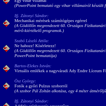
Egy vihar villámai
(PowerPoint bemutató egy vihar villámairól készült f
Ifj. Zátonyi Sándor:
Mechanikai mérések számítógépes egérrel
(A Gödöllőn megrendezett 60. Országos Fizikatanári 
mérő-kiértékelő programok.)
Szabó László Attila:
Ne habozz! Kísérletezz!
(A Gödöllőn megrendezett 60. Országos Fizikatanári
PowerPoint bemutatója)
Bartos-Elekes István:
Virtuális emlékek a nagyváradi Ady Endre Líceum F
Ösz György:
Fotók a győri Pulzus szoborról
(A szobor Pál Zoltán alkotása, egy 4 méter átmérőlj
Ifj. Zátonyi Sándor: