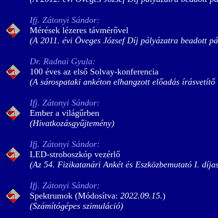
Ifj. Zátonyi Sándor:
Mérések lézeres távmérővel
(A 2011. évi Öveges József Díj pályázatra beadott p
Dr. Radnai Gyula:
100 éves az első Solvay-konferencia
(A sárospataki ankéton elhangzott előadás írásvetítő
Ifj. Zátonyi Sándor:
Ember a világűrben
(Hivatkozásgyűjtemény)
Ifj. Zátonyi Sándor:
LED-stroboszkóp vezérlő
(Az 54. Fizikatanári Ankét és Eszközbemutató I. díj
Ifj. Zátonyi Sándor:
Spektrumok (Módosítva:
2022.09.15.
)
(Számítógépes szimuláció)