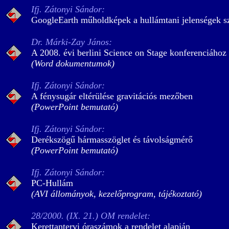
Ifj. Zátonyi Sándor:
GoogleEarth műholdképek a hullámtani jelenségek s
Dr. Márki-Zay János:
A 2008. évi berlini Science on Stage konferenciáho
(Word dokumentumok)
Ifj. Zátonyi Sándor:
A fénysugár eltérülése gravitációs mezőben
(PowerPoint bemutató)
Ifj. Zátonyi Sándor:
Derékszögű hármasszöglet és távolságmérő
(PowerPoint bemutató)
Ifj. Zátonyi Sándor:
PC-Hullám
(AVI állományok, kezelőprogram, tájékoztató)
28/2000. (IX. 21.) OM rendelet:
Kerettantervi óraszámok a rendelet alapján