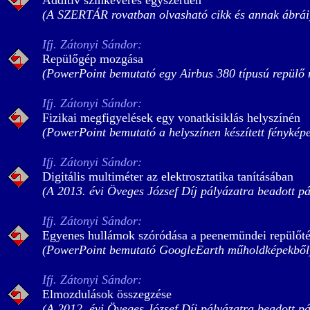
Additív színkeverés egyszerűen
(A SZERTÁR rovatban olvasható cikk és annak ábrái
Ifj. Zátonyi Sándor:
Repülőgép mozgása
(PowerPoint bemutató egy Airbus 380 típusú repülő m
Ifj. Zátonyi Sándor:
Fizikai megfigyelések egy vonatkisiklás helyszínén
(PowerPoint bemutató a helyszínen készített fénykép
Ifj. Zátonyi Sándor:
Digitális multiméter az elektrosztatika tanításában
(A 2013. évi Öveges József Díj pályázatra beadott p
Ifj. Zátonyi Sándor:
Egyenes hullámok szóródása a peenemündei repülőtér
(PowerPoint bemutató GoogleEarth műholdképekből
Ifj. Zátonyi Sándor:
Elmozdulások összegzése
(A 2012. évi Öveges József Díj pályázatra beadott p