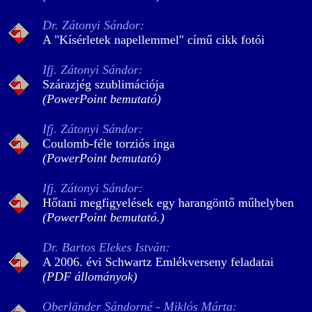
Dr. Zátonyi Sándor:
A "Kísérletek napellemmel" című cikk fotói
Ifj. Zátonyi Sándor:
Szárazjég szublimációja
(PowerPoint bemutató)
Ifj. Zátonyi Sándor:
Coulomb-féle torziós inga
(PowerPoint bemutató)
Ifj. Zátonyi Sándor:
Hőtani megfigyelések egy harangöntő műhelyben
(PowerPoint bemutató.)
Dr. Bartos Elekes István:
A 2006. évi Schwartz Emlékverseny feladatai
(PDF állományok)
Oberländer Sándorné - Miklós Márta: