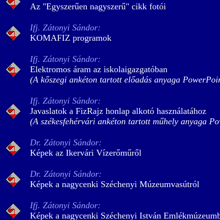
Az "Egyszerűen nagyszerű" cikk fotói
Ifj. Zátonyi Sándor:
KOMAFIZ programok
Ifj. Zátonyi Sándor:
Elektromos áram az iskolaigazgatóban
(A kőszegi ankéton tartott előadás anyaga PowerPoi
Ifj. Zátonyi Sándor:
Javaslatok a FizRajz honlap alkotó használatához
(A székesfehérvári ankéton tartott műhely anyaga P
Dr. Zátonyi Sándor:
Képek az Ikervári Vízerőműről
Dr. Zátonyi Sándor:
Képek a nagycenki Széchenyi Múzeumvasútról
Ifj. Zátonyi Sándor:
Képek a nagycenki Széchenyi István Emlékmúzeum