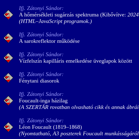
Ifj. Zátonyi Sándor:
A hőmérsékleti sugárzás spektruma (Kibővítve:
2024
(HTML–JavaScript programok.)
Ifj. Zátonyi Sándor:
A sarokreflektor működése
Ifj. Zátonyi Sándor:
Vízfelszín kapilláris emelkedése üveglapok között
Ifj. Zátonyi Sándor:
Fénytani diasorok
Ifj. Zátonyi Sándor:
Foucault-inga házilag
(A SZERTÁR rovatban olvasható cikk és annak ábrái
Ifj. Zátonyi Sándor:
Léon Foucault (1819–1868)
(Nyomtatható, A3 poszterek Foucault munkásságáról