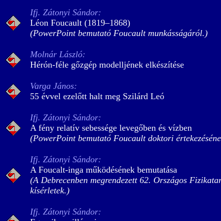
Ifj. Zátonyi Sándor:
Léon Foucault (1819–1868)
(PowerPoint bemutató Foucault munkásságáról.)
Molnár László:
Hérón-féle gőzgép modelljének elkészítése
Varga János:
55 évvel ezelőtt halt meg Szilárd Leó
Ifj. Zátonyi Sándor:
A fény relatív sebessége levegőben és vízben
(PowerPoint bemutató Foucault doktori értekezésének
Ifj. Zátonyi Sándor:
A Foucalt-inga működésének bemutatása
(A Debrecenben megrendezett 62. Országos Fizikataná
kísérletek.)
Ifj. Zátonyi Sándor: