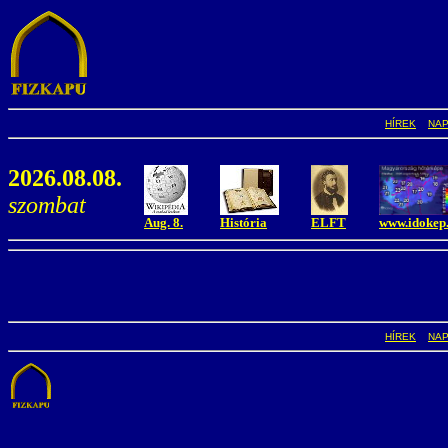
HÍREK
NA
2026.08.08.
szombat
Aug. 8.
História
ELFT
www.idokep
HÍREK
NA