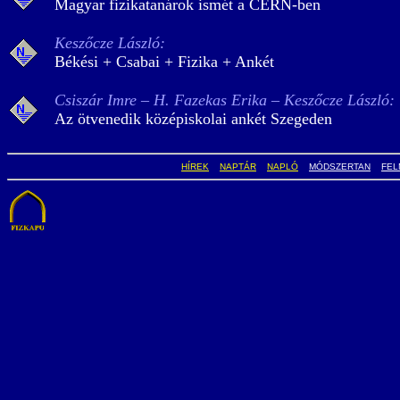
Magyar fizikatanárok ismét a CERN-ben
Keszőcze László:
Békési + Csabai + Fizika + Ankét
Csiszár Imre – H. Fazekas Erika – Keszőcze László:
Az ötvenedik középiskolai ankét Szegeden
HÍREK
NAPTÁR
NAPLÓ
MÓDSZERTAN
FEL