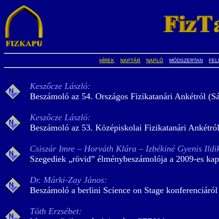
HÍREK
NAPTÁR
NAPLÓ
MÓDSZERTAN
FEL
Keszőcze László:
Beszámoló az 54. Országos Fizikatanári Ankétról (Sá
Keszőcze László:
Beszámoló az 53. Középiskolai Fizikatanári Ankétról
Csiszár Imre – Horváth Klára – Izbékiné Gyenis Ildi
Szegediek „rövid” élménybeszámolója a 2009-es kap
Dr. Márki-Zay János:
Beszámoló a berlini Science on Stage konferenciáró
Tóth Erzsébet: