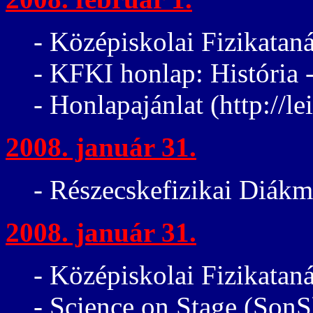
- Középiskolai Fizikatan
- KFKI honlap: História 
- Honlapajánlat (http://l
2008. január 31.
- Részecskefizikai Diákm
2008. január 31.
- Középiskolai Fizikatan
- Science on Stage (SonS