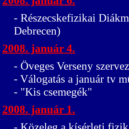
2008. január 6.
- Részecskefizikai Diák
Debrecen)
2008. január 4.
- Öveges Verseny szervez
- Válogatás a január tv 
- "Kis csemegék"
2008. január 1.
- Közeleg a kísérleti fizi