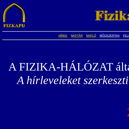
HÍREK
NAPTÁR
NAPLÓ
MÓDSZERTAN
FEL
A FIZIKA-HÁLÓZAT által 
A hírleveleket szerkeszt