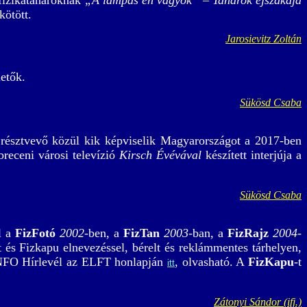
fizikatanároknak
„A lámpás én vagyok” – Tanárok éjszakája
kötött.
Jarosievitz Zoltán
etők.
Sükösd Csaba
 résztvevő közül kik képviselik Magyarországot a 2017-ben
receni városi televízió
Kirsch Évévával
készített interjúja a
Sükösd Csaba
l a
FizFotó
2002
-ben, a
FizTan
2003
-ban, a
FizRajz
2004
-
 és Fizkapu elnevezéssel, bérelt és reklámmentes tárhelyen,
NFO Hírlevél az ELFT honlapján
, olvasható. A
FizKapu
-t
itt
Zátonyi Sándor (ifj.)