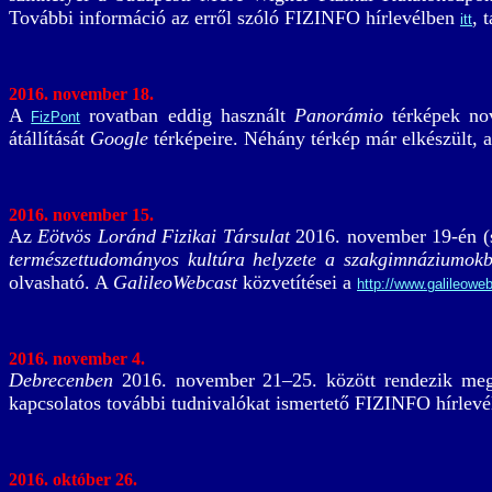
További információ az erről szóló FIZINFO hírlevélben
, 
itt
2016. november 18.
A
rovatban eddig használt
Panorámio
térképek nov
FizPont
átállítását
Google
térképeire. Néhány térkép már elkészült, 
2016. november 15.
Az
Eötvös Loránd Fizikai Társulat
2016. november 19-én (
természettudományos kultúra helyzete a szakgimnáziumokb
olvasható. A
GalileoWebcast
közvetítései a
http://www.galileowe
2016. november 4.
Debrecenben
2016. november 21–25. között rendezik m
kapcsolatos további tudnivalókat ismertető FIZINFO hírlev
2016. október 26.