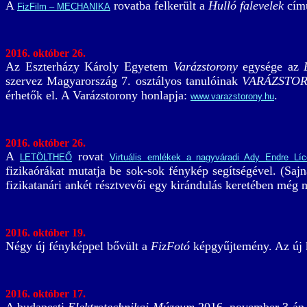
A
rovatba felkerült a
Hulló falevelek
című
FizFilm – MECHANIKA
2016. október 26.
Az Eszterházy Károly Egyetem
Varázstorony
egysége az
szervez Magyarország 7. osztályos tanulóinak
VARÁZSTO
érhetők el. A Varázstorony honlapja:
.
www.varazstorony.hu
2016. október 26.
A
rovat
LETÖLTHEŐ
Virtuális emlékek a nagyváradi Ady Endre Lí
fizikaórákat mutatja be sok-sok fénykép segítségével. (Sa
fizikatanári ankét résztvevői egy kirándulás keretében még m
2016. október 19.
Négy új fényképpel bővült a
FizFotó
képgyűjtemény. Az új
2016. október 17.