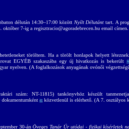
mbaton délután 14:30–17:00 között
Nyílt Délutánt
tart. A pro
16. október 7-ig a regisztracio@agoradebrecen.hu email címen
rhetetleneket töröltem. Ha a törölt honlapok helyett létezn
 rovat EGYÉB szakaszába egy új hivatkozás is bekerült
R
gyar nyelven. (A foglalkozások anyagának ovónői végzettség
aktári szám: NT-11815) tankönyvhöz készült tanmenetjava
D dokumentumként
közvetlenül is elérhető. (A 7. osztályos
itt
zeptember 30-án
Öveges Tanár Úr utódai - fizikai kísérletek 