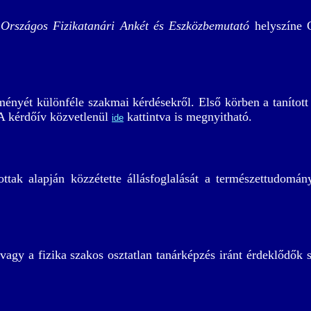
 Országos Fizikatanári Ankét és Eszközbemutató
helyszíne G
ényét különféle szakmai kérdésekről. Első körben a tanított 
 A kérdőív közvetlenül
kattintva is megnyitható.
ide
k alapján közzétette állásfoglalását a természettudományi
agy a fizika szakos osztatlan tanárképzés iránt érdeklődők