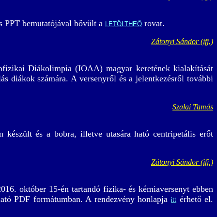
és PPT bemutatójával bővült a
rovat.
LETÖLTHEŐ
Zátonyi Sándor (ifj.)
ofizikai Diákolimpia (IOAA) magyar keretének kialakítását
lás diákok számára. A versenyről és a jelentkezésről további
Szalai Tamás
készült és a bobra, illetve utasára ható centripetális erőt
Zátonyi Sándor (ifj.)
016. október 15-én tartandó fizika- és kémiaversenyt ebben
ható PDF formátumban. A rendezvény honlapja
érhető el.
itt