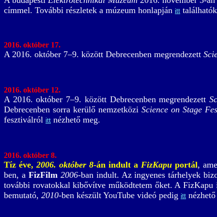
A budapesti
Elektrotechnikai Múzeum
2016. november 3-án 
címmel. További részletek a múzeum honlapján
találhatók
itt
2016. október 17.
A 2016. október 7–9. között Debrecenben megrendezett
Sci
2016. október 12.
A 2016. október 7–9. között Debrecenben megrendezett
S
Debrecenben sorra kerülő nemzetközi
Science on Stage Fes
fesztiválról
nézhető meg.
itt
2016. október 8.
Tíz éve,
2006. október 8
-án indult a
FizKapu
portál
, ame
ben, a
FizFilm
2006
-ban indult. Az ingyenes tárhelyek bi
további rovatokkal kibővítve működtetem őket. A FizKap
bemutató,
2010
-ben készült YouTube videó pedig
nézhető
itt