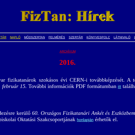
PTÁR
NAPLÓ
MÓDSZERTAN
FELMÉRÉS
SZERTÁR
KÖNYVESPOLC
LÁTNIVALÓ
ARCHÍVUM
2016.
 fizikatanárok szokásos évi CERN-i továbbképzését. A t
 február 15.
További információk PDF formátumban
találh
itt
dezésre kerülő
60. Országos Fizikatanári Ankét és Eszközbem
piskolai Oktatási Szakcsoportjának
érhetők el.
honlapján