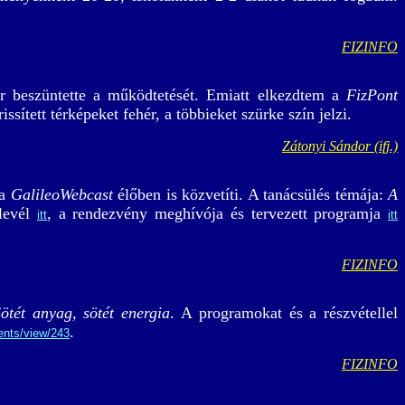
FIZINFO
 beszüntette a működtetését. Emiatt elkezdtem a
FizPont
issített térképeket fehér, a többieket szürke szín jelzi.
Zátonyi Sándor (ifj.)
 a
GalileoWebcast
élőben is közvetíti. A tanácsülés témája:
A
rlevél
, a rendezvény meghívója és tervezett programja
itt
itt
FIZINFO
ötét anyag, sötét energia
. A programokat és a részvétellel
.
ents/view/243
FIZINFO