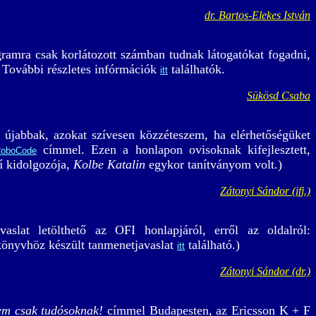
dr. Bartos-Elekes István
gramra csak korlátozott számban tudnak látogatókat fogadni,
. További részletes infórmációk
találhatók.
itt
Sükösd Csaba
ek újabbak, azokat szívesen közzéteszem, ha elérhetőségüket
címmel. Ezen a honlapon ovisoknak kifejlesztett,
oboCode
ű kidolgozója,
Kolbe Katalin
egykor tanítványom volt.)
Zátonyi Sándor (ifj.)
slat letölthető az OFI honlapjáról, erről az oldalról:
 könyvhöz készült tanmenetjavaslat
található.)
itt
Zátonyi Sándor (dr.)
nem csak tudósoknak!
címmel Budapesten, az Ericsson K + F