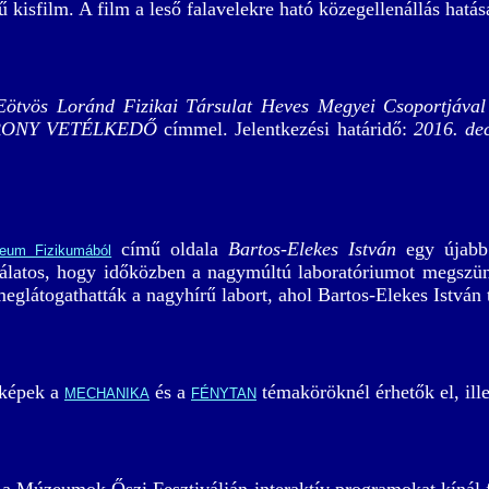
 kisfilm. A film a leső falavelekre ható közegellenállás hatás
Eötvös Loránd Fizikai Társulat Heves Megyei Csoportjával
RONY VETÉLKEDŐ
címmel. Jelentkezési határidő:
2016. de
című oldala
Bartos-Elekes István
egy újabb 
ceum Fizikumából
jnálatos, hogy időközben a nagymúltú laboratóriumot megszünt
eglátogathatták a nagyhírű labort, ahol Bartos-Elekes István 
 képek a
és a
témaköröknél érhetők el, ill
MECHANIKA
FÉNYTAN