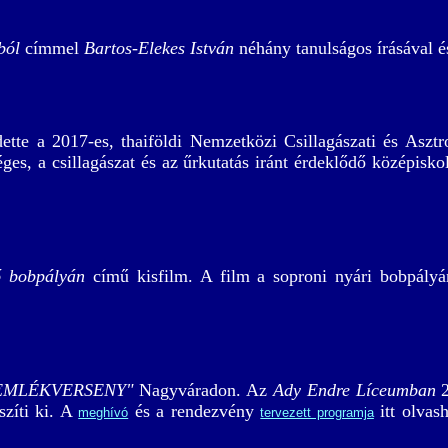
ból
címmel
Bartos-Elekes István
néhány tanulságos írásával 
ette a 2017-es, thaiföldi Nemzetközi Csillagászati és Asztr
éges, a csillagászat és az űrkutatás iránt érdeklődő középisko
ő bobpályán
című kisfilm. A film a soproni nyári bobpályán 
EMLÉKVERSENY"
Nagyváradon. Az
Ady Endre Líceumban
2
zíti ki. A
és a rendezvény
itt olvas
meghívó
tervezett programja