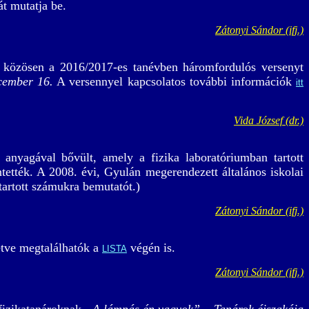
át mutatja be.
Zátonyi Sándor (ifj.)
közösen a 2016/2017-es tanévben háromfordulós versenyt
cember 16.
A versennyel kapcsolatos további információk
itt
Vida József (dr.)
anyagával bővült, amely a fizika laboratóriumban tartott
ették. A 2008. évi, Gyulán megerendezett általános iskolai
tartott számukra bemutatót.)
Zátonyi Sándor (ifj.)
etve megtalálhatók a
végén is.
LISTA
Zátonyi Sándor (ifj.)