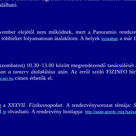
található.
ember elejétől nem működnek, mert a Panoramio rendszer
a többieket folyamatosan átalakítom. A helyek
a már fr
listájában
szombaton) 10.30–13.00 között megrendezendő tanácsülését
an a tanterv átalakítása után
. Az erről szóló FIZINFO hí
címen érhetők el.
bcast.hu
eg a
XXXVII. Fizikusnapokat
. A rendezvénysorozat témája:
S
él
olvasható. A rendezvény honlapja:
itt
http://www.atomki.mta.hu/ev