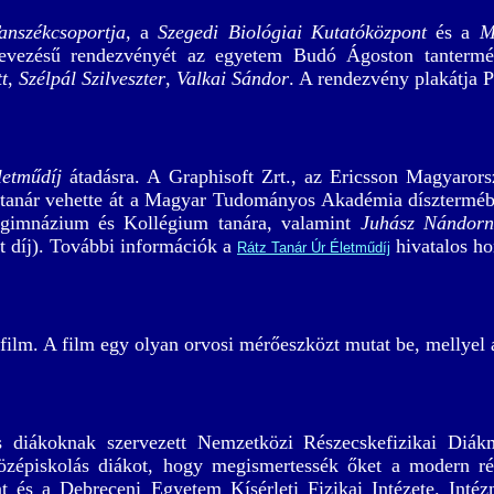
anszékcsoportja
, a
Szegedi Biológiai Kutatóközpont
és a
M
vezésű rendezvényét az egyetem Budó Ágoston tanterméb
t
,
Szélpál Szilveszter
,
Valkai Sándor
. A rendezvény plakátj
etműdíj
átadásra. A Graphisoft Zrt., az Ericsson Magyarorsz
giatanár vehette át a Magyar Tudományos Akadémia dísztermébe
ógimnázium és Kollégium tanára, valamint
Juhász Nándorn
tt díj). További információk a
hivatalos ho
Rátz Tanár Úr Életműdíj
ilm. A film egy olyan orvosi mérőeszközt mutat be, mellyel a
s diákoknak szervezett Nemzetközi Részecskefizikai Diá
özépiskolás diákot, hogy megismertessék őket a modern ré
 és a Debreceni Egyetem Kísérleti Fizikai Intézete. Intéz