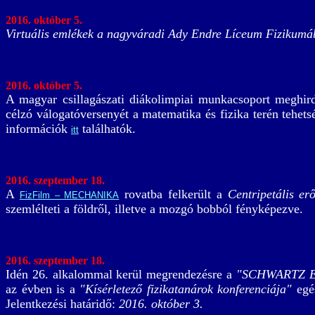
2016. október 5.
Virtuális emlékek a nagyváradi Ady Endre Líceum Fizikumá
2016. október 5.
A magyar csillagászati diákolimpiai munkacsoport meghird
célzó válogatóversenyét a matematika és fizika terén tehets
információk
találhatók.
itt
2016. szeptember 18.
A
rovatba felkerült a
Centripetális er
FizFilm – MECHANIKA
szemlélteti a földről, illetve a mozgó bobból fényképezve.
2016. szeptember 18.
Idén 26. alkalommal kerül megrendezésre a
"SCHWARTZ 
az évben is a
"Kísérletező fizikatanárok konferenciája"
egés
Jelentkezési határidő:
2016. október 3.