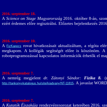
2016. szeptember 18.
A
Science on Stage Magyarország
2016. október 8-án, szo
ezért érdemes előre regisztrálni. Előzetes bejelentkezés 20
2016. szeptember 10.
A
rovat hivatkozásait aktualizáltam, a régóta elé
FizKapocs
megkapom. A kollégák segítségét előre is köszönöm. A
robotprogramozással kapcsolatos információk érhetők el ma
2016. szeptember 7.
A nemrég megjelent
dr. Zátonyi Sándor:
Fizika 8.
(r
. A javaslat WOR
http://tankonyvkatalogus.hu/site/kiadvany/NT-11815
2016. szeptember 7.
A
Kutatók Éjszakája
rendezvénysorozat keterében 2016. s