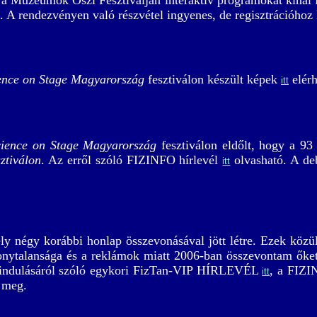
a Múzeumok Őszi Fesztiválján interaktív programokat kínál 
. A rendezvényen való részvétel ingyenes, de regisztrációhoz 
ence on Stage Magyarország
fesztiválon készült képek
elérh
itt
cience on Stage Magyarország
fesztiválon eldőlt, hogy a 93
ztiválon
. Az erről szóló FIZINFO hírlevél
olvasható. A deb
itt
ly négy korábbi honlap összevonásával jött létre. Ezek közü
zonytalansága és a reklámok miatt 2006-ban összevontam őket
u indulásáról szóló egykori FizTan-VIP HÍRLEVÉL
, a FIZI
itt
 meg.