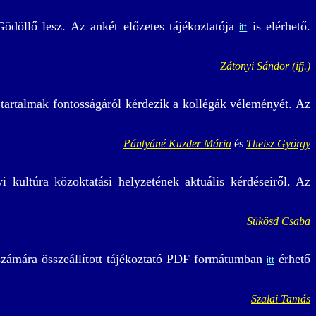
ödöllő lesz. Az ankét előzetes tájékoztatója
is elérhető.
itt
Zátonyi Sándor (ifj.)
tartalmak fontosságáról kérdezik a kollégák véleményét. Az
Pántyáné Kuzder Mária
és
Theisz György
 kultúra közoktatási helyzetének aktuális kérdéseiről. Az
Sükösd Csaba
 számára összeállított tájékoztató PDF formátumban
érhető
itt
Szalai Tamás