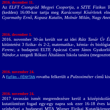
2016. december 11.
Az
ELFT Csongrád Megyei Csoportja
, a
SZTE Fizikus T
(kedden) 16:00-kor tartja meg
Karácsonyi Kísérletek
elne
Gyarmathy Ernő
,
Kopasz Katalin
,
Molnár Milán
,
Nagy Anet
2016. december 1.
2016. november 30-án került sor az idei
Rátz Tanár Úr Él
kitüntetést 3 fizika- és 2-2, matematika-, kémia- és bioló
Ferenc
, a budapesti ELTE Apáczai Csere János Gyakorl
Nándor
,a szegedi Rókusi Általános Iskola tanára (megoszto
2016. november 24.
A
rovatba felkerült a
Pulzoximéter
című kisf
FizFilm – FÉNYTAN
2016. november 24.
2017 tavaszán ismét megrendezésre kerül a középiskolá
kutatóintézet fogad egy-egy napra sok ezer 16-18 éves k
színhelyei a budapesti MTA Wigner Fizikai Kutatóközpont