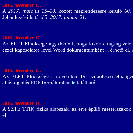
2016. december 17.
A
2017. március 15–18.
között megrendezésre kerülő
60.
Jelentkezési határidő:
2017. január 21.
2016. december 17.
Az ELFT Elnöksége úgy döntött, hogy kikéri a tagság vélem
ezzel kapcsolatos levél Word dokumentumként
érhető el.
itt
2016. december 17.
Az ELFT Elnöksége a november 19-i vitaülésen elhangzotta
állásfoglalás PDF formátumban
található.
itt
2016. december 11.
A SZTE TTIK fizika alapszak, az erre épülő mesterszakok v
el.