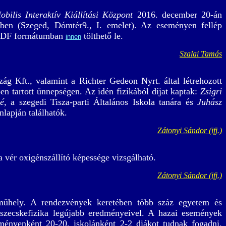
obilis Interaktív Kiállítási Központ
2016. december 20-án
en (Szeged, Dómtér9., I. emelet). Az eseményen fellép
a PDF formátumban
tölthető le.
innen
Szalai Tamás
ág Kft., valamint a Richter Gedeon Nyrt. által létrehozott
n tartott ünnepségen. Az idén fizikából díjat kaptak:
Zsigri
é
, a szegedi Tisza-parti Általános Iskola tanára és
Juhász
nlapján találhatók.
Zátonyi Sándor (ifj.)
 vér oxigénszállító képessége vizsgálható.
Zátonyi Sándor (ifj.)
kműhely. A rendezvények keretében több száz egyetem és
szecskefizika legújabb eredményeivel. A hazai események
ményenként 20-20, iskolánként 2-2 diákot tudnak fogadni.